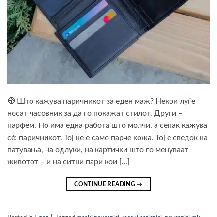
🧭 Што кажува паричникот за еден маж? Некои луѓе
носат часовник за да го покажат стилот. Други –
парфем. Но има една работа што молчи, а сепак кажува
сѐ: паричникот. Тој не е само парче кожа. Тој е сведок на
патувања, на одлуки, на картички што го менуваат
животот – и на ситни пари кои […]
CONTINUE READING
→