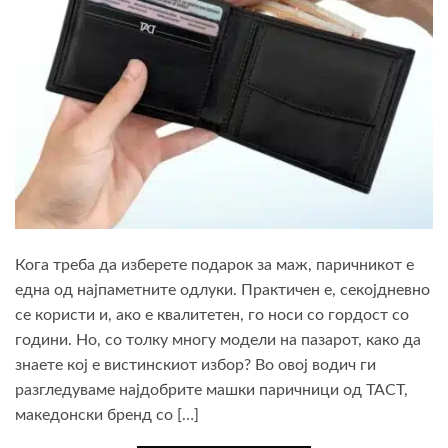
Кога треба да изберете подарок за маж, паричникот е
една од најпаметните одлуки. Практичен е, секојдневно
се користи и, ако е квалитетен, го носи со гордост со
години. Но, со толку многу модели на пазарот, како да
знаете кој е вистинскиот избор? Во овој водич ги
разгледуваме најдобрите машки паричници од TACT,
македонски бренд со […]