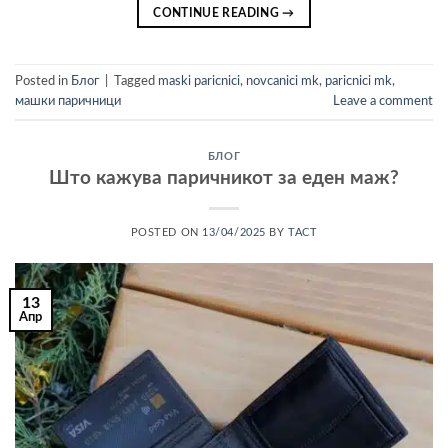
CONTINUE READING
→
Posted in
Блог
|
Tagged
maski paricnici
,
novcanici mk
,
paricnici mk
,
машки паричници
Leave a comment
БЛОГ
Што кажува паричникот за еден маж?
POSTED ON
13/04/2025
BY
TACT
13
Апр