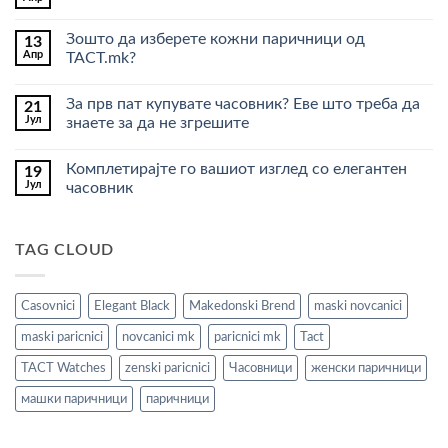
Нема
паричник
коментари
е
за
идеален
Зошто да изберете кожни паричници од
13
Што
подарок
Апр
кажува
TACT.mk?
за
паричникот
маж?
Нема
за
(Водич
коментари
еден
за
За прв пат купувате часовник? Еве што треба да
21
за
маж?
2026)
Зошто
Јул
знаете за да не згрешите
да
изберете
Нема
кожни
коментари
Комплетирајте го вашиот изглед со елегантен
19
паричници
за
од
За
Јул
часовник
TACT.mk?
прв
пат
Нема
купувате
коментари
часовник?
за
TAG CLOUD
Еве
Комплетирајте
што
го
треба
вашиот
да
изглед
знаете
со
Casovnici
Elegant Black
Makedonski Brend
maski novcanici
за
елегантен
да
часовник
maski paricnici
novcanici mk
paricnici mk
Tact
не
згрешите
TACT Watches
zenski paricnici
Часовници
женски паричници
машки паричници
паричници