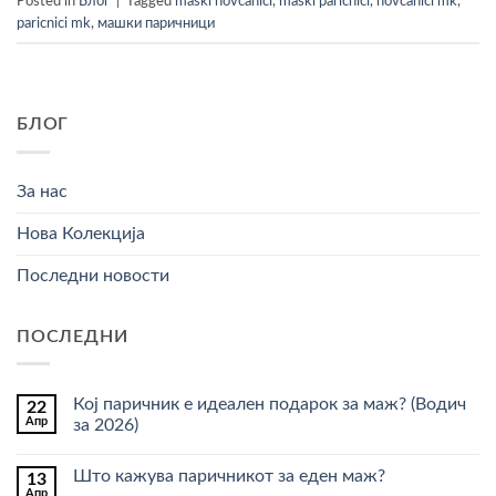
Posted in
Блог
|
Tagged
maski novcanici
,
maski paricnici
,
novcanici mk
,
paricnici mk
,
машки паричници
БЛОГ
За нас
Нова Колекција
Последни новости
ПОСЛЕДНИ
Кој паричник е идеален подарок за маж? (Водич
22
Апр
за 2026)
Нема
коментари
Што кажува паричникот за еден маж?
13
за
Кој
Апр