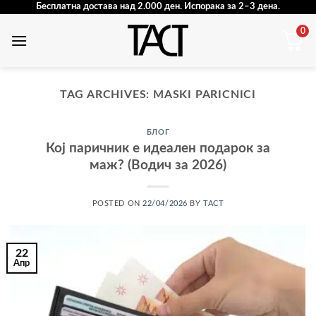
Skip
Бесплатна достава над 2.000 ден. Испорака за 2–3 дена.
to
0
content
TAG ARCHIVES:
MASKI PARICNICI
БЛОГ
Кој паричник е идеален подарок за
маж? (Водич за 2026)
POSTED ON
22/04/2026
BY
TACT
22
Апр