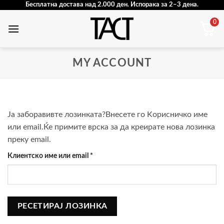
Skip
Бесплатна достава над 2.000 ден. Испорака за 2–3 дена.
to
0
content
MY ACCOUNT
Ја заборавивте лозинката?Внесете го Kорисничко име
или email.Ќе примите врска за да креирате нова лозинка
преку email.
Задолжително
Клиентско име или email
*
РЕСЕТИРАЈ ЛОЗИНКА