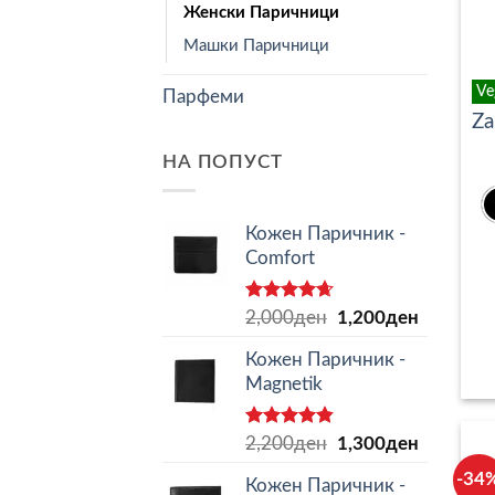
Женски Паричници
Машки Паричници
Ve
Парфеми
Za
НА ПОПУСТ
Кожен Паричник -
Comfort
Оценето
Original
Current
2,000
ден
1,200
ден
4.62
од 5
price
price
Кожен Паричник -
was:
is:
Magnetik
2,000ден.
1,200ден
Оценето
Original
Current
2,200
ден
1,300
ден
4.80
од 5
price
price
-34
Кожен Паричник -
was:
is: