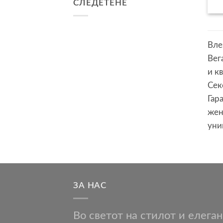
СЛЕДЕТЕНЕ
Вле
Вег
и к
Сек
Гар
жен
уни
ЗА НАС
Во светот на стилот и елега