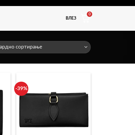
0
ВЛЕЗ
-39%