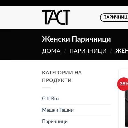
Skip
to
ПАРИЧНИЦ
content
Женски Паричници
ДОМА
/
ПАРИЧНИЦИ
/
ЖЕН
КАТЕГОРИИ НА
ПРОДУКТИ
-38
Gift Box
Машки Ташни
Паричници