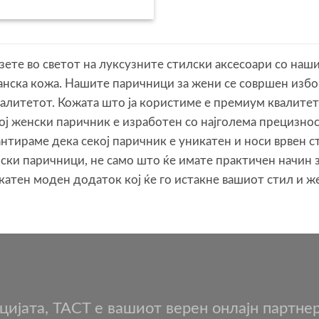
This
product
has
зете во светот на луксузните стилски аксесоари со наш
multiple
анска кожа. Нашите паричници за жени се совршен избор
variants.
валитетот. Кожата што ја користиме е премиум квалитет
The
ој женски паричник е изработен со најголема прецизнос
options
антираме дека секој паричник е уникатен и носи врвен с
may
ски паричници, не само што ќе имате практичен начин з
катен моден додаток кој ќе го истакне вашиот стил и ж
be
chosen
on
the
product
page
нцијата, TACT е вашиот верен онлајн партне