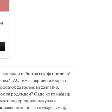
ки
Current
price
is:
А
.
1,990ден.
 – идеален избор за секоја прилика!
za nea? TACT има совршен избор за
podarok za rodenden za masko,
ок за роденден? Овде ќе го најдеш
имателно креирани пакувања –
оравен подарок за девојка. Секој