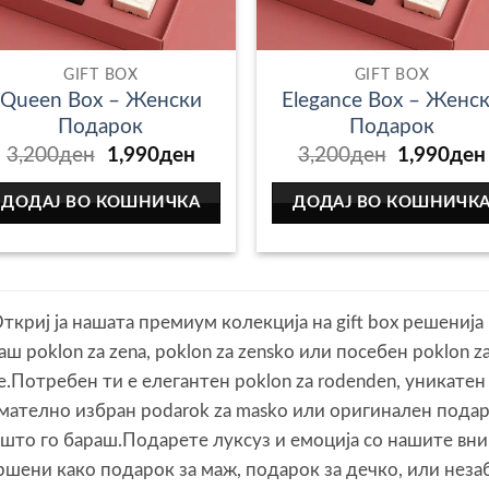
GIFT BOX
GIFT BOX
Queen Box – Женски
Elegance Box – Женс
Подарок
Подарок
Original
Current
Original
3,200
ден
1,990
ден
3,200
ден
1,990
ден
price
price
price
was:
is:
was:
ДОДАЈ ВО КОШНИЧКА
ДОДАЈ ВО КОШНИЧК
3,200ден.
1,990ден.
3,200ден
Откриј ја нашата премиум колекција на gift box решенија
аш poklon za zena, poklon za zensko или посебен poklon 
е.Потребен ти е елегантен poklon za rodenden, уникатен 
мателно избран podarok za masko или оригинален подар
 што го бараш.Подарете луксуз и емоција со нашите вн
ршени како подарок за маж, подарок за дечко, или незаб