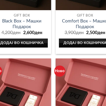
.
GIFT BOX
GIFT BOX
Black Box – Машки
Comfort Box – Машк
Подарок
Подарок
Original
Current
Original
4,200
ден
2,600
ден
3,900
ден
2,500
ден
.
price
price
price
was:
is:
was:
ДОДАЈ ВО КОШНИЧКА
ДОДАЈ ВО КОШНИЧК
4,200ден.
2,600ден.
3,900ден
о
Ново