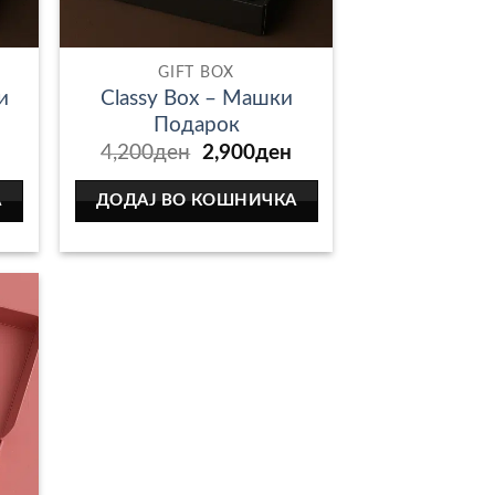
GIFT BOX
и
Classy Box – Машки
Подарок
Current
Original
Current
4,200
ден
2,900
ден
price
price
price
is:
was:
is:
А
ДОДАЈ ВО КОШНИЧКА
.
2,500ден.
4,200ден.
2,900ден.