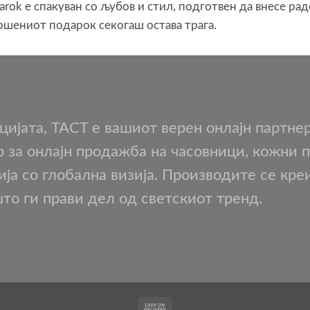
arok е спакуван со љубов и стил, подготвен да внесе рад
ршениот подарок секогаш остава трага.
нцијата, TACT е вашиот верен онлајн партне
р за онлајн продажба на часовници, кожни
а со глобална визија. Производите се кре
што ги прави дел од светскиот тренд.
Cash