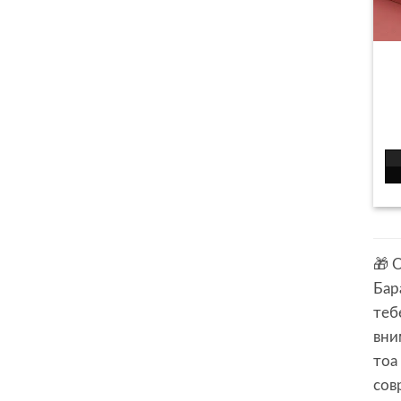
🎁 
Бар
теб
вни
тоа
сов