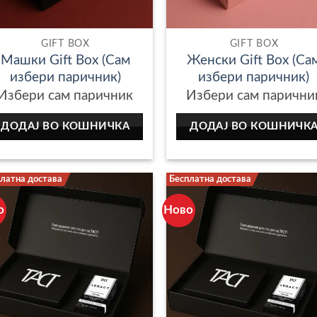
GIFT BOX
GIFT BOX
Машки Gift Box (Сам
Женски Gift Box (Са
избери паричник)
избери паричник)
Избери сам паричник
Избери сам парични
ДОДАЈ ВО КОШНИЧКА
ДОДАЈ ВО КОШНИЧК
латна достава
Бесплатна достава
.
о
Ново
.