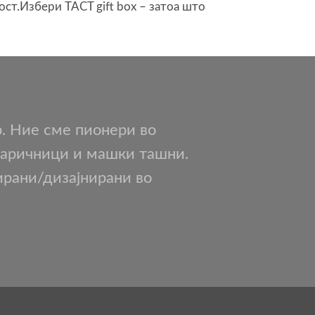
ост.Избери TACT gift box – затоа што
р. Ние сме пионери во
 паричници и машки ташни.
ирани/дизајнирани во