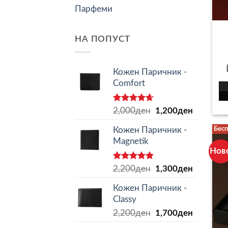
Парфеми
НА ПОПУСТ
Кожен Паричник -
Comfort
Оценето
Original
Current
2,000
ден
1,200
ден
4.62
од 5
price
price
Бесп
Кожен Паричник -
was:
is:
Magnetik
2,000ден.
1,200ден
Нов
Оценето
Original
Current
2,200
ден
1,300
ден
4.80
од 5
price
price
Кожен Паричник -
was:
is:
Classy
2,200ден.
1,300ден
Original
Current
2,200
ден
1,700
ден
price
price