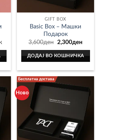
GIFT BOX
м
Basic Box – Машки
Подарок
Original
Current
к
3,600
ден
2,300
ден
price
price
was:
is:
А
ДОДАЈ ВО КОШНИЧКА
3,600ден.
2,300ден.
Бесплатна достава
Ново