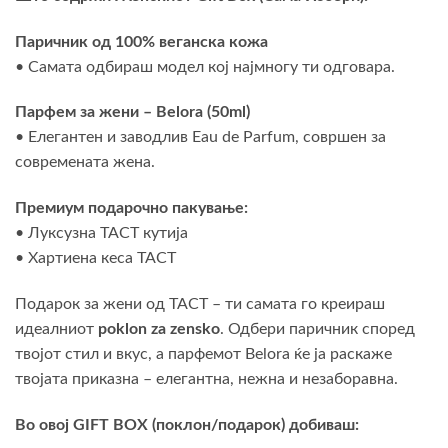
Паричник од 100% веганска кожа
• Самата одбираш модел кој најмногу ти одговара.
Парфем за жени – Belora (50ml)
• Елегантен и заводлив Eau de Parfum, совршен за
современата жена.
Премиум подарочно пакување:
• Луксузна TACT кутија
• Хартиена кеса TACT
Подарок за жени од TACT – ти самата го креираш
идеалниот
poklon za zensko
. Одбери паричник според
твојот стил и вкус, а парфемот Belora ќе ја раскаже
твојата приказна – елегантна, нежна и незаборавна.
Во овој GIFT BOX (поклон/подарок) добиваш: