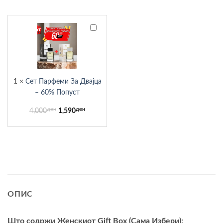
Сет
Парфеми
За
Двајца
–
60%
1
×
Сет Парфеми За Двајца
Попуст
– 60% Попуст
ден
Original
ден
Current
4,000
1,590
price
price
was:
is:
4,000ден.
1,590ден.
ОПИС
Што содржи Женскиот Gift Box (Сама Избери):