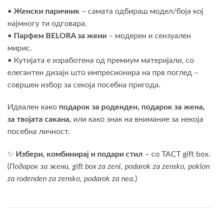
•
Женски паричник
– самата одбираш модел/боја кој
најмногу ти одговара.
•
Парфем BELORA за жени
– модерен и сензуален
мирис.
• Кутијата е изработена од премиум материјали, со
елегантен дизајн што импресионира на прв поглед –
совршен избор за секоја посебна пригода.
Идеален како
подарок за роденден, подарок за жена,
за твојата сакана,
или како знак на внимание за некоја
посебна личност.
✨
Избери, комбинирај и подари стил
– со TACT gift box.
(
Подарок за жени, gift box za zeni, podarok za zensko, poklon
za rodenden za zensko, podarok za nea.
)