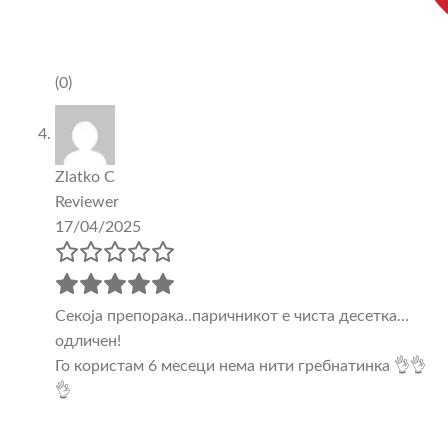
(0)
Zlatko C
Reviewer
17/04/2025
Секоја препорака..паричникот е чиста десетка…
одличен!
Го користам 6 месеци нема нити гребнатинка 👌👌
👌