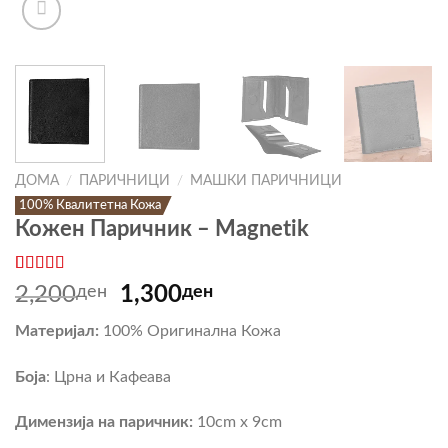
ДОМА
/
ПАРИЧНИЦИ
/
МАШКИ ПАРИЧНИЦИ
100% Квалитетна Кожа
Кожен Паричник – Magnetik
Оценето
5
Original
Current
2,200
ден
1,300
ден
4.8
од 5
price
price
врз основа
Материјал:
100% Оригинална Кожа
на оценки
was:
is:
на клиент
2,200ден.
1,300ден.
Боја
: Црна и Кафеава
Димензија на паричник:
10cm x 9cm