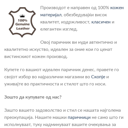
Производот е направен од 100%
кожен
материјал
, обезбедувајќи висок
квалитет, издржливост,
класичен
и
елегантен изглед.
Овој паричник ви нуди автентично и
квалитетно искуство, идеален за оние кои го ценат
вистинскиот кожен производ.
Купете го вашиот идеален паричник денес, правете го
својот избор во најразлични магазини во
Скопје
и
уживајте во практичноста и стилот што го носи.
Зошто да купувате од нас?
Зашто вашето задоволство и стил се нашата најголема
преокупација. Нашите машки
паричници
не само што ги
исполнуваат, туку надминуваат вашите очекувања за