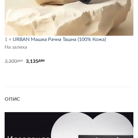
1
×
URBAN Машка Рачна Ташна (100% Кожа)
На залиха
ден
Original
ден
Current
3,300
3,135
price
price
was:
is:
3,300ден.
3,135ден.
ОПИС