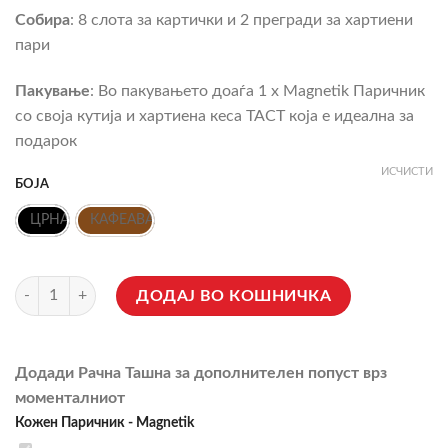
Собира
: 8 слота за картички и 2 прегради за хартиени
пари
Пакување
: Во пакувањето доаѓа 1 x Magnetik Паричник
со своја кутија и хартиена кеса TACT која е идеална за
подарок
ИСЧИСТИ
БОЈА
ЦРНА
КАФЕАВА
Кожен Паричник - Magnetik количина
ДОДАЈ ВО КОШНИЧКА
Додади Рачна Ташна за дополнителен попуст врз
моменталниот
Кожен Паричник - Magnetik