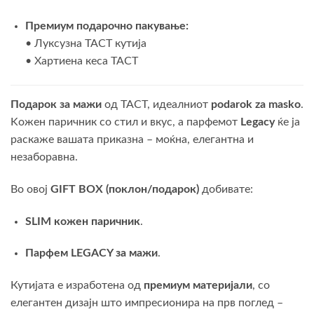
Премиум подарочно пакување:
• Луксузна TACT кутија
• Хартиена кеса TACT
Подарок за мажи
од TACT, идеалниот
podarok za masko
.
Kожен паричник сo стил и вкус, а парфемот
Legacy
ќе ја
раскаже вашата приказна – моќна, елегантна и
незаборавна.
Во овој
GIFT BOX (поклон/подарок)
добивате:
SLIM кожен паричник
.
Парфем LEGACY за мажи
.
Кутијата е изработена од
премиум материјали
, со
елегантен дизајн што импресионира на прв поглед –