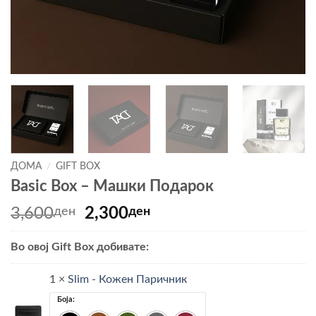
ДОМА
/
GIFT BOX
Basic Box – Машки Подарок
Original
Current
3,600
ден
2,300
ден
price
price
was:
is:
Во овој Gift Box добивате:
3,600ден.
2,300ден.
1 ×
Slim - Кожен Паричник
Боја: