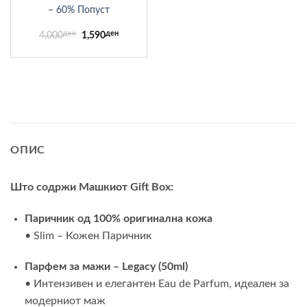
Попуст
– 60% Попуст
ден
Original
ден
Current
4,000
1,590
price
price
was:
is:
4,000ден.
1,590ден.
ОПИС
Што содржи Машкиот Gift Box:
Паричник од 100% оригинална кожа
• Slim – Кожен Паричник
Парфем за мажи – Legacy (50ml)
• Интензивен и елегантен Eau de Parfum, идеален за
модерниот маж