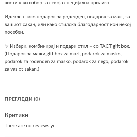
вистински избор за секоја специјална прилика.
Идеален како подарок за роденден, подарок за маж, за
вашиот сакан, или како стилска благодарност кон некој
посебен.
✨ Избери, комбинирај и подари стил – со TACT
gift box
.
(Подарок за мажи,gift box za mazi
,
podarok za masko,
podarok za rodenden za masko, podarok za nego, podarok
za vasiot sakan.)
ПРЕГЛЕДИ (0)
Критики
There are no reviews yet