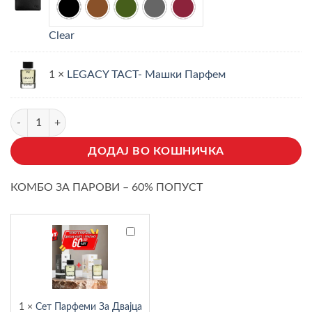
ЦРНА
КАФЕАВА
ЗЕЛЕНА
СИВА
БОРДО
Clear
1 ×
LEGACY TACT- Машки Парфем
Basic Box - Машки Подарок количина
ДОДАЈ ВО КОШНИЧКА
КОМБО ЗА ПАРОВИ – 60% ПОПУСТ
Сет
Парфеми
За
Двајца
–
60%
1
×
Сет Парфеми За Двајца