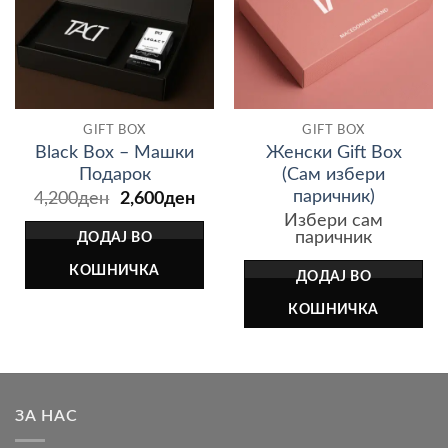
GIFT BOX
GIFT BOX
Black Box – Машки
Женски Gift Box
Подарок
(Сам избери
паричник)
Original
Current
4,200
ден
2,600
ден
price
price
Избери сам
was:
is:
паричник
ДОДАЈ ВО
4,200ден.
2,600ден.
КОШНИЧКА
ДОДАЈ ВО
КОШНИЧКА
ЗА НАС