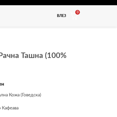
0
ВЛЕЗ
ачна Ташна (100%
Price
ен
range:
на Кожа (Говедска)
3,200ден
through
о Кафеава
3,800ден