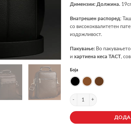
Димензии:
Должина.
19
Внатрешен распоред
: Та
со висококвалитетен пате
издржливост.
Пакување:
Во пакувањето
и
хартиена кеса TACT
, со
Боја
ЦРНА
КАФЕАВА
ТЕМНО КАФЕА
LUSSO Машка Рачна Ташна (
ДОДА