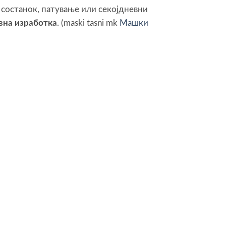
н состанок, патување или секојдневни
вна изработка
. (maski tasni mk
Машки