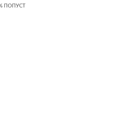
0% ПОПУСТ
ик
ik