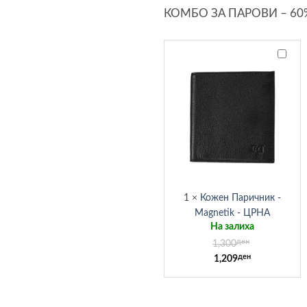
КОМБО ЗА ПАРОВИ – 6
Кожен
Паричн
-
Magnet
-
ЦРНА
1
×
Кожен Паричник -
Magnetik - ЦРНА
На залиха
ден
Original
1,300
ден
Current
price
1,209
price
was:
is:
1,300ден.
1,209ден.