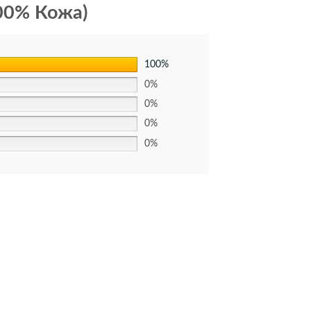
00% Кожа)
100%
0%
0%
0%
0%