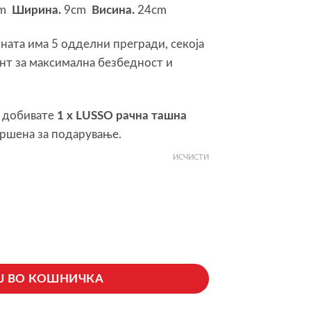
cm
Ширина.
9cm
Висина.
24cm
шната има 5 одделни прегради, секоја
нт за максимална безбедност и
 добивате
1 x LUSSO рачна ташна
вршена за подарување.
ИСЧИСТИ
ВА
100% Кожа) количина
Ј ВО КОШНИЧКА