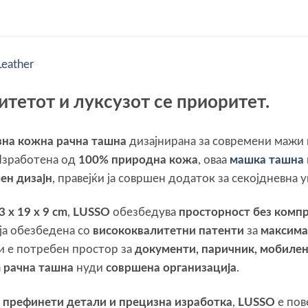
итетот и луксузот се приоритет.
зна кожна рачна ташна
дизајнирана за современи мажи 
Изработена од
100% природна кожа
, оваа
машка ташна
ен дизајн
, правејќи ја совршен додаток за секојдневна 
 x 19 x 9 cm
,
LUSSO
обезбедува
просторност без комп
оја обезбедена со
висококвалитетни патенти
за
максима
и е потребен простор за
документи, паричник, мобилен
а
рачна ташна
нуди
совршена организација
.
о
префинети детали и прецизна изработка
,
LUSSO
е пов