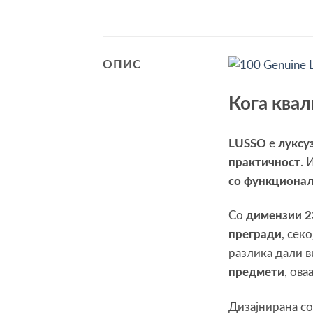
ОПИС
Кога квал
LUSSO
е
луксу
практичност
. 
со функционал
Со
димензии 23
прегради
, сек
разлика дали в
предмети
, ова
Дизајнирана с