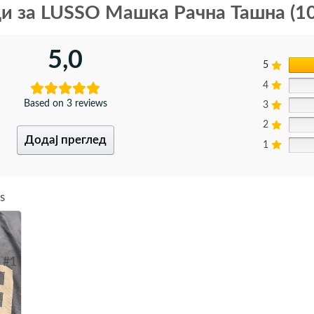
ди за
LUSSO Машка Рачна Ташна (1
5,0
5
4
Based on 3 reviews
3
2
Додај преглед
1
s