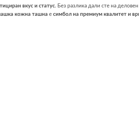
тициран вкус и статус
. Без разлика дали сте на делове
ашка кожна ташна
е
симбол на премиум квалитет и вр