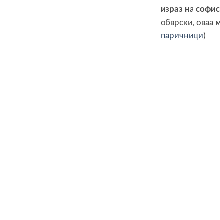
израз на софис
обврски, оваа
м
паричници
)