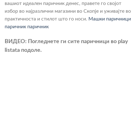
вашиот идеален паричник денес, правете го својот
избор во најразлични магазини во Скопје и уживајте во
практичноста и стилот што го носи.
Машки паричници
паричник
паричник
ВИДЕО: Погледнете ги сите паричници во play
listata подоле.