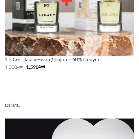
1
×
Сет Парфеми За Двајца – 60% Попуст
ден
Original
ден
Current
4,000
1,590
price
price
was:
is:
4,000ден.
1,590ден.
ОПИС