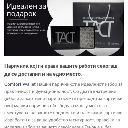
Паричник кој ги прави вашите работ
и секогаш
да се достапни и на едно место.
Comfort Wallet
машки паричникот е идеалниот избор за
практичност и функционалност. Со двата внатрешни
џебови за хартиени пари и осумте прегради за картички,
овој машки паричник обезбедува многу место за
сместување на вашите вредности и пластични картички.
Изработен е за ваше удобство и сигурност, правејќи го
идеален избор за вашето секојдневие.Тенок е и без