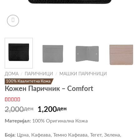
ДОМА
/
ПАРИЧНИЦИ
/
МАШКИ ПАРИЧНИЦИ
100% Квалитетна Кожа
Кожен Паричник – Comfort
Оценето
13
Original
Current
2,000
ден
1,200
ден
4.62
од 5
price
price
врз основа
Материјал:
100% Оригинална Кожа
на оценки
was:
is:
на клиент
2,000ден.
1,200ден.
Боја
: Црна, Кафеава, Темно Кафеава, Тегет, Зелена,