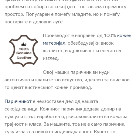
проблем го собира во секој џеп – не завзема премногу
простор. Популарен е помеѓу младите, но и помеѓу
постарите и деловни луѓе.
Производот е направен од 100%
кожен
материјал
, обезбедувајќи висок
квалитет, издржливост и елегантен
изглед.
Овој машки паричник ви нуди
автентично и квалитетно искуство, идеален за оние кои
го ценат вистинскиот кожен производ.
Паричникот
е неизоставен дел од нашата
секојдневница. Кожниот паричник додава допир на
луксуз и стил, изработен од висококвалитетна кожа за
трајност и класа. За машките, тоа не е само паричник,
туку израз на нивната индивидуалност. Купете го