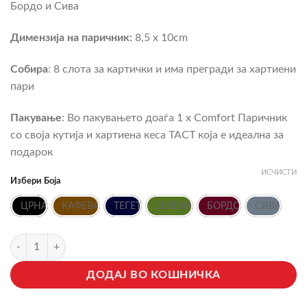
Бордо и Сива
Димензија на паричник:
8,5 x 10cm
Собира
: 8 слота за картички и има прегради за хартиени
пари
Пакување
: Во пакувањето доаѓа 1 x Comfort Паричник
со своја кутија и хартиена кеса TACT која е идеална за
подарок
ИСЧИСТИ
Избери Боја
ЦРНА
КАФEВА
ТЕГЕТ
ЗЕЛЕНА
БОРДО
СИВА
Кожен Паричник - Comfort количина
ДОДАЈ ВО КОШНИЧКА