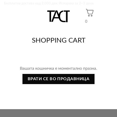
Skip
Бесплатна достава над 2.000 ден. Испорака за 2–3 дена.
to
content
0
SHOPPING CART
Вашата кошничка е моментално празна.
ВРАТИ СЕ ВО ПРОДАВНИЦА