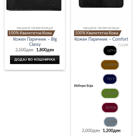
chosen
on
the
product
page
МАШКИ ПАРИЧНИЦИ
МАШКИ ПАРИЧНИЦИ
100% Квалитетна Кожа
100% Квалитетна Кожа
Кожен Паричник – Big
Кожен Паричник – Comfort
Classy
CLEAR
Original
Current
2,500
ден
1,800
ден
ЦРНА
price
price
was:
is:
ДОДАЈ ВО КОШНИЧКА
2,500ден.
1,800ден.
КАФEВА
ТЕГЕТ
Избери Боја
ЗЕЛЕНА
БОРДО
СИВА
Original
Current
2,000
ден
1,200
ден
price
price