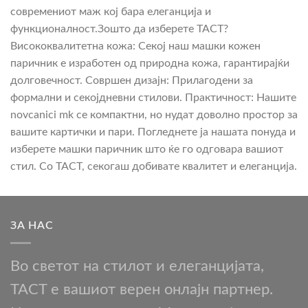
be
современиот маж кој бара елеганција и
chosen
функционалност.Зошто да изберете TACT?
on
Висококвалитетна кожа: Секој наш машки кожен
the
паричник е изработен од природна кожа, гарантирајќи
product
долговечност. Совршен дизајн: Прилагодени за
page
формални и секојдневни стилови. Практичност: Нашите
novcanici mk се компактни, но нудат доволно простор за
вашите картички и пари. Погледнете ја нашата понуда и
изберете машки паричник што ќе го одговара вашиот
стил. Со TACT, секогаш добивате квалитет и елеганција.
ЗА НАС
Во светот на стилот и елеганцијата,
TACT е вашиот верен онлајн партнер.