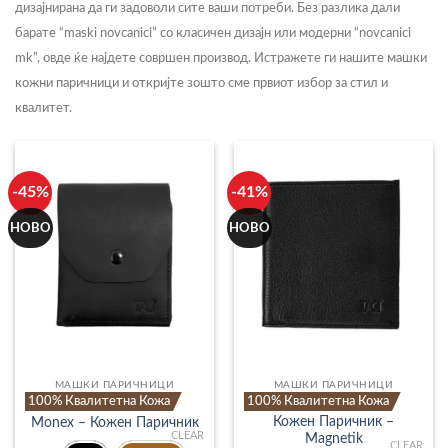
дизајнирана да ги задоволи сите ваши потреби. Без разлика дали
барате “maski novcanici” со класичен дизајн или модерни “novcanici
mk”, овде ќе најдете совршен производ. Истражете ги нашите машки
кожни паричници и откријте зошто сме првиот избор за стил и
квалитет.
-45%
-41%
НОВО
НОВО
МАШКИ ПАРИЧНИЦИ
МАШКИ ПАРИЧНИЦИ
100% Квалитетна Кожа
100% Квалитетна Кожа
Кожен Паричник –
Monex – Кожен Паричник
CLEAR
Magnetik
CLEAR