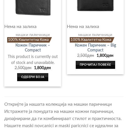
chosen
on
the
product
Нема на залиха
Нема на залиха
page
МАШКИ ПАРИЧНИЦИ
МАШКИ ПАРИЧНИЦИ
100% Квалитетна Кожа
100% Квалитетна Кожа
Кожен Паричник –
Кожен Паричник – Big
Compact
Compact
Original
Current
2,500
ден
1,800
ден
This product is currently out
price
price
of stock and unavailable.
was:
is:
ПРОЧИТАЈ ПОВЕЌЕ
2,500ден.
1,800де
Original
Current
2,500
ден
1,800
ден
price
price
was:
is:
ОДБЕРИ БОЈА
2,500ден.
1,800ден.
This
product
has
multiple
Откријте ја нашата колекција на машки паричници
variants.
Истражете ја понудата на машки кожни паричници,
The
дизајнирани да ги комбинираат стилот и практичноста.
options
Нашите maski novcanici и maski paricnici се идеални за
may