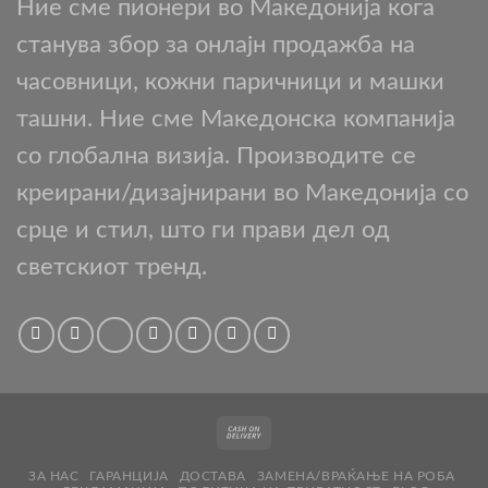
Ние сме пионери во Македонија кога
станува збор за онлајн продажба на
часовници, кожни паричници и машки
ташни. Ние сме Македонска компанија
со глобална визија. Производите се
креирани/дизајнирани во Македонија со
срце и стил, што ги прави дел од
светскиот тренд.
Cash
On
ЗА НАС
ГАРАНЦИЈА
ДОСТАВА
ЗАМЕНА/ВРАЌАЊЕ НА РОБА
Delivery